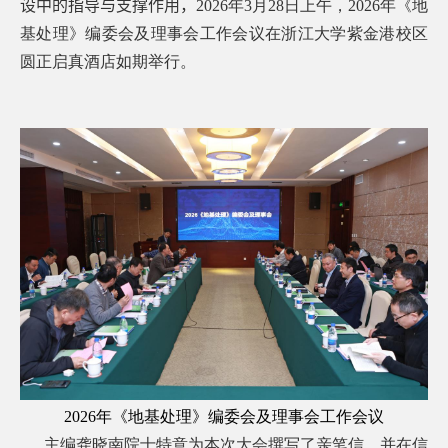
设中的指导与支撑作用，
2026
年
3
月
28
日上午，
2026
年《地
基处理》编委会及理事会工作会议在浙江大学紫金港校区
圆正启真酒店如期举行。
2026
年《地基处理》编委会及理事会工作会议
主编龚晓南院士特意为本次大会撰写了亲笔信，并在信