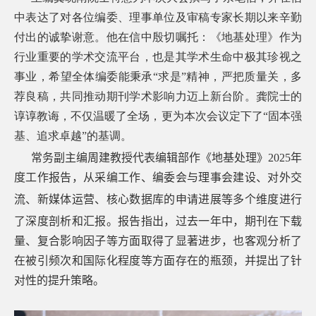
中表达了对各位编委、理事单位及审稿专家长期以来辛勤
付出的诚挚谢意。他在信中殷切嘱托：《地基处理》作为
行业重要的学术交流平台，也是其学术生命中极其珍视之
事业，希望全体编委能秉承“求是”精神，严把质量关，多
荐良稿，共同推动期刊学术影响力迈上新台阶。龚院士的
谆谆教诲，不仅温暖了全场，更为本次会议定下了“固本强
基、追求卓越”的基调。
常务副主编周建教授代表编辑部
作
《地基处理》
2025
年
度工作报告，从采编工作、编委会与理事会建设、对外交
流、新媒体
运营
、核心数据库的申请进展等多个维度进行
了深度剖析和汇报。报告指出，过去一年
中，
期刊在下载
量、复合影响因子等方面取得了显著进步，也客观分析了
在被引频次和国际化程度等方面存在的瓶颈，并提出了针
对性的提升策略。