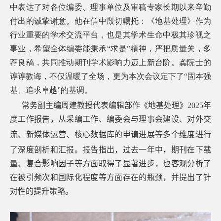
中表达了对各位编委、理事单位及审稿专家长期以来辛勤
付出的诚挚谢意。他在信中殷切嘱托：《地基处理》作为
行业重要的学术交流平台，也是其学术生命中极其珍视之
事业，希望全体编委能秉承“求是”精神，严把质量关，多
荐良稿，共同推动期刊学术影响力迈上新台阶。龚院士的
谆谆教诲，不仅温暖了全场，更为本次会议定下了“固本强
基、追求卓越”的基调。
常务副主编周建教授代表编辑部
作
《地基处理》
2025
年
度工作报告，从采编工作、编委会与理事会建设、对外交
流、新媒体
运营
、核心数据库的申请进展等多个维度进行
了深度剖析和汇报。报告指出，过去一年
中，
期刊在下载
量、复合影响因子等方面取得了显著进步，也客观分析了
在被引频次和国际化程度等方面存在的瓶颈，并提出了针
对性的提升策略。