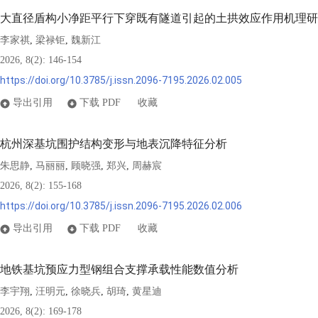
大直径盾构小净距平行下穿既有隧道引起的土拱效应作用机理研
李家祺
梁禄钜
魏新江
,
,
2026, 8(2): 146-154
https://doi.org/10.3785/j.issn.2096-7195.2026.02.005
导出引用
下载 PDF
收藏
杭州深基坑围护结构变形与地表沉降特征分析
朱思静
马丽丽
顾晓强
郑兴
周赫宸
,
,
,
,
2026, 8(2): 155-168
https://doi.org/10.3785/j.issn.2096-7195.2026.02.006
导出引用
下载 PDF
收藏
地铁基坑预应力型钢组合支撑承载性能数值分析
李宇翔
汪明元
徐晓兵
胡琦
黄星迪
,
,
,
,
2026, 8(2): 169-178