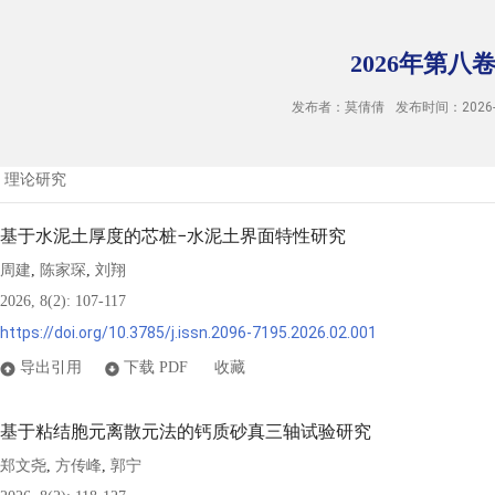
2026年第八卷
发布者：莫倩倩
发布时间：2026-0
理论研究
基于水泥土厚度的芯桩−水泥土界面特性研究
周建
陈家琛
刘翔
,
,
2026, 8(2): 107-117
https://doi.org/10.3785/j.issn.2096-7195.2026.02.001
导出引用
下载 PDF
收藏
基于粘结胞元离散元法的钙质砂真三轴试验研究
郑文尧
方传峰
郭宁
,
,